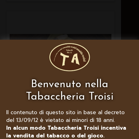
Benvenuto nella
Tabaccheria Troisi
Il contenuto di questo sito in base al decreto
del 13/09/12 è vietato ai minori di 18 anni.
LUBINSKI BOCCHINI X TOSCANI
In alcun modo Tabaccheria Troisi incentiva
BARK IN MARASCA
la vendita del tabacco o del gioco.