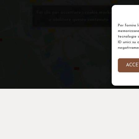
Fai clic per accettare i cookie marketing
e abilitare questo contenuto
Per fornire 
memorizzare 
tecnologie 
ID unici su 
negativament
ACCE