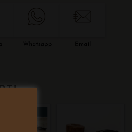
a
Whatsapp
Email
RTI