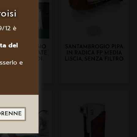
oisi
9/12 è
ta del
E SANTAMBROGIO
SANTAMBROGIO PIPA
ADICA, RUSTICATE
IN RADICA FP MEDIA
TURALI GRANDI
LISCIA, SENZA FILTRO
sserlo e
ORENNE