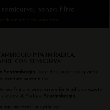
semicurva, senza filtro
rande con semicurva, senza filtro
AMBROGIO PIPA IN RADICA,
ANDE CON SEMICURVA
pa Santambrogio
: In radica, rusticata, grande
. Venduta senza filtro.
e per fumare bene, essere belle ed apprezzate
 il motto di Stefano
Santambrogio
.
talogo accessori per pipe
qui
.