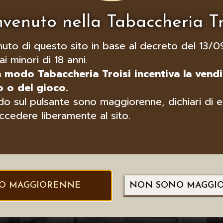
venuto nella Tabaccheria Tr
nuto di questo sito in base al decreto del 13/0
ai minori di 18 anni.
n modo Tabaccheria Troisi incentiva la vendi
KI PIPE
LUBINSKI SERVICE SET
PIP
 o del gioco.
REAL BRIAR
PER PIPE
IN R
CIAL
NA
o sul pulsante sono maggiorenne, dichiari di e
AIN F.9M,
ccedere liberamente al sito.
N ITALY
O MAGGIORENNE
NON SONO MAGGI