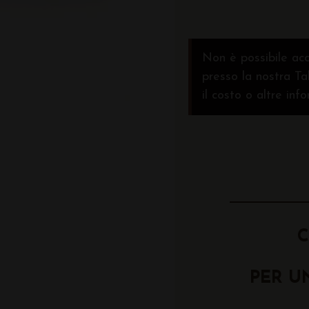
Non è possibile acq
presso la nostra Ta
il costo o altre inf
C
PER U