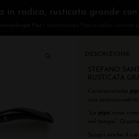
 in radica, rusticata grande con 
Santambrogio Pipe
/ Santambrogio Pipa in radica, rusticata g
DESCRIZIONE
STEFANO SANT
RUSTICATA GR
Caratteristiche
pi
con semicurvadritta
“Le
pipe
sono creat
nel tempo”. Questo
Scopri anche il ca