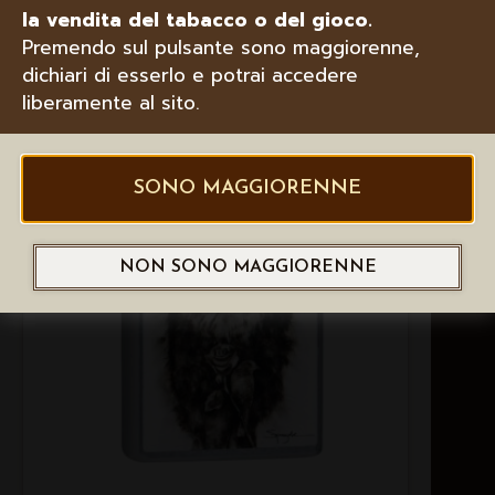
ZIPPO ACCENDINO INCISIONE
la vendita del tabacco o del gioco.
HARLEY DAVIDSON, 200HD-H199
Premendo sul pulsante sono maggiorenne,
dichiari di esserlo e potrai accedere
liberamente al sito.
SONO MAGGIORENNE
NON SONO MAGGIORENNE