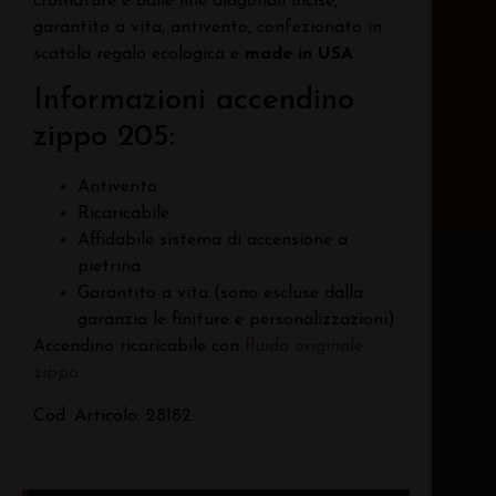
cromature e dalle line diagonali incise,
garantito a vita, antivento, confezionato in
scatola regalo ecologica e
made in USA
Informazioni accendino
zippo 205:
Antivento
Ricaricabile
Affidabile sistema di accensione a
pietrina
Garantito a vita (sono escluse dalla
garanzia le finiture e personalizzazioni)
Accendino ricaricabile con
fluido originale
zippo
.
Cod. Articolo: 28182