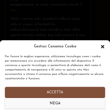
maggiorenne, in caso contrario
chiudi il
sito
.
Tutti i servizi ed i prodotti offerti sono
solo a scopo informativo,
tabacchitroisi.it non vende e non offre
questi servizi online, ma solo presso il suo
punto vendita fisico ed ai +18 anni.
Gestisci Consenso Cookie
Per fornire le migliori esperienze, utilizziamo tecnologie come i cookie
Troisi Osvaldo • Via Belvedere, 1 - 84091 -
per memorizzare e/o accedere alle informazioni del dispositivo. Il
Battipaglia (SA)
CERCA
consenso a queste tecnologie ci permetterà di elaborare dati come il
comportamento di navigazione o ID unici su questo sito. Non
N.Rea: SA-437591 • P.IVA: IT05332240653
acconsentire o ritirare il consenso può influire negativamente su alcune
caratteristiche e funzioni.
Homepage
•
Chi Siamo
•
Contatti
•
Informativa
Privacy Policy
•
Preferenze Cookie Policy
ACCETTA
Copyright © 2026- tabacchitroisi.it. Tutti i diritti
NEGA
riservati. • Consulting by
TribAgency