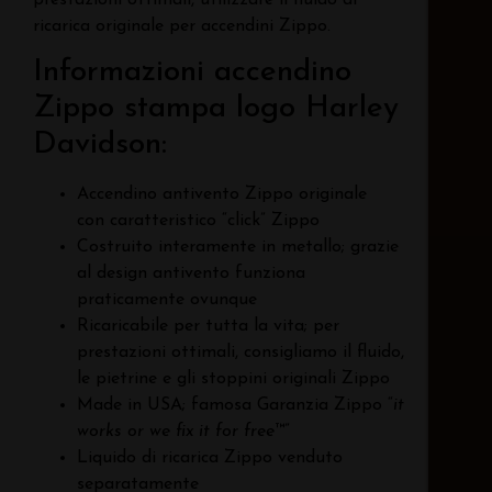
ricarica originale per accendini Zippo.
Informazioni accendino
Zippo stampa logo Harley
Davidson:
Accendino antivento Zippo originale
con caratteristico “click” Zippo
Costruito interamente in metallo; grazie
al design antivento funziona
praticamente ovunque
Ricaricabile per tutta la vita; per
prestazioni ottimali, consigliamo il fluido,
le pietrine e gli stoppini originali Zippo
Made in USA; famosa Garanzia Zippo “
it
works or we fix it for free
™”
Liquido di ricarica Zippo venduto
separatamente