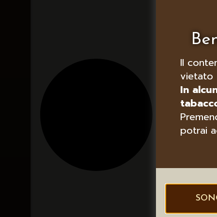
Ben
Il conte
vietato 
In alcu
tabacco
Premend
potrai a
SON