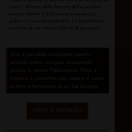
avere l ‘altezza della fiamma dell’accendino
sempre stabile e di bruciare in modo più
pulito e sicuro senza perdite. La bomboletta
contiene al suo interno 100 ml di gas puro.
Non è possibile acquistare questo
articolo online, ma puoi acquistarlo
presso la nostra Tabaccheria. Vieni a
trovarci o contattaci per sapere il costo
o altre informazioni di cui hai bisogno.
VIENI A TROVARCI