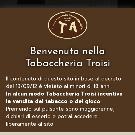
LUBINSKI BOCCHINO PER
SIGARETTE DENICOTEA LADY LISCIO
Benvenuto nella
CON ESPULSORE
Tabaccheria Troisi
Il contenuto di questo sito in base al decreto
del 13/09/12 è vietato ai minori di 18 anni.
In alcun modo Tabaccheria Troisi incentiva
la vendita del tabacco o del gioco.
Premendo sul pulsante sono maggiorenne,
dichiari di esserlo e potrai accedere
liberamente al sito.