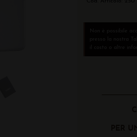
Cod. Articolo: 250
Non è possibile acq
presso la nostra Ta
il costo o altre inf
C
PER U