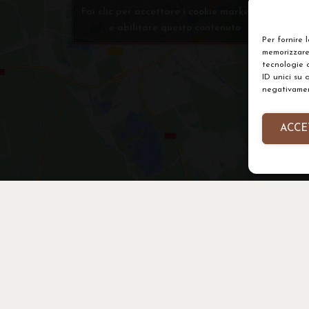
Fai clic per accettare i cookie marketing
e abilitare questo contenuto
Per fornire 
memorizzare 
tecnologie 
ID unici su 
negativament
ACCE