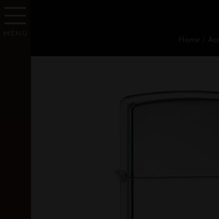
MENU
Home
/
Acc