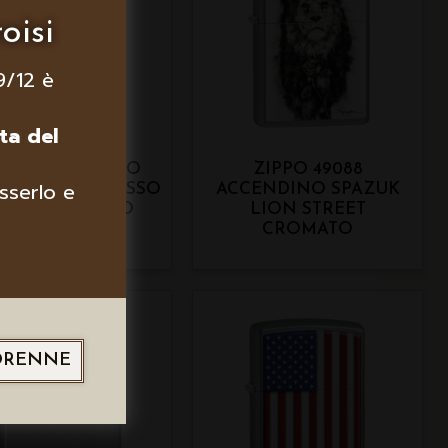
oisi
9/12 è
ta del
PPO ACCENDINO
ZIPPO 49088
sserlo e
3 GRIGIO CON ASSO
ACCENDINO SPAZUK
 SPADE BIANCO
LION STREET
CROMATO
ORENNE