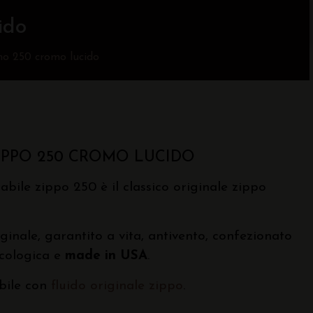
ido
no 250 cromo lucido
IPPO 250 CROMO LUCIDO
abile zippo 250 è il classico originale zippo
ginale, garantito a vita, antivento, confezionato
ecologica e
made in USA
.
bile con
fluido originale zippo
.