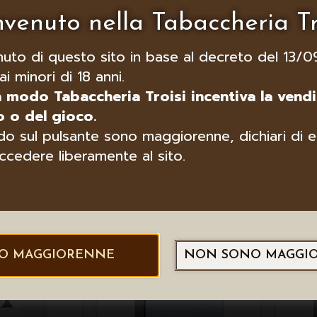
venuto nella Tabaccheria Tr
nuto di questo sito in base al decreto del 13/0
ai minori di 18 anni.
n modo Tabaccheria Troisi incentiva la vendi
 o del gioco.
ENDINO 1941
ZIPPO ACCENDINO
ZI
o sul pulsante sono maggiorenne, dichiari di e
A CROMO
28378 GRAY
4911
DI
ccedere liberamente al sito.
O MAGGIORENNE
NON SONO MAGGI