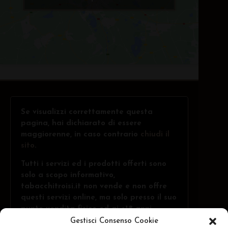
Se visualizzi correttamente questa
pagina, hai dichiarato di essere
maggiorenne, in caso contrario
chiudi il
sito
.
Tutti i servizi ed i prodotti offerti sono
solo a scopo informativo,
tabacchitroisi.it non vende e non offre
questi servizi online, ma solo presso il suo
punto vendita fisico ed ai +18 anni.
Gestisci Consenso Cookie