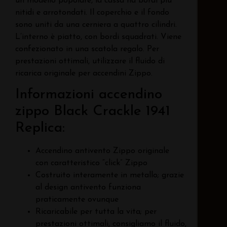
un modello popolare, la cassa ha bordi più
nitidi e arrotondati. Il coperchio e il fondo
sono uniti da una cerniera a quattro cilindri.
L’interno è piatto, con bordi squadrati. Viene
confezionato in una scatola regalo. Per
prestazioni ottimali, utilizzare il fluido di
ricarica originale per accendini Zippo.
Informazioni accendino
zippo Black Crackle 1941
Replica:
Accendino antivento Zippo originale
con caratteristico “click” Zippo
Costruito interamente in metallo; grazie
al design antivento funziona
praticamente ovunque
Ricaricabile per tutta la vita; per
prestazioni ottimali, consigliamo il fluido,