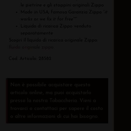
le pietrine e gli stoppini originali Zippo
Made in USA; famosa Garanzia Zippo “
it
works or we fix it for free
™”
Liquido di ricarica Zippo venduto
separatamente
Scopri il liquido di ricarica originale Zippo:
fluido originale zippo
.
Cod. Articolo: 28582
Non è possibile acquistare questo
articolo online, ma puoi acquistarlo
presso la nostra Tabaccheria. Vieni a
trovarci o contattaci per sapere il costo
o altre informazioni di cui hai bisogno.