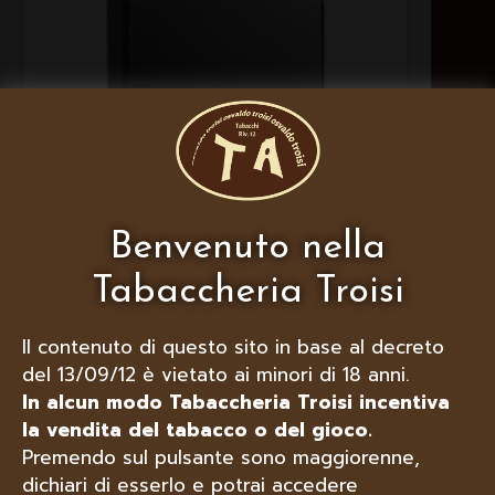
Benvenuto nella
Tabaccheria Troisi
Il contenuto di questo sito in base al decreto
ZIPPO ACCENDINO 28378 GRAY
del 13/09/12 è vietato ai minori di 18 anni.
In alcun modo Tabaccheria Troisi incentiva
la vendita del tabacco o del gioco.
Premendo sul pulsante sono maggiorenne,
dichiari di esserlo e potrai accedere