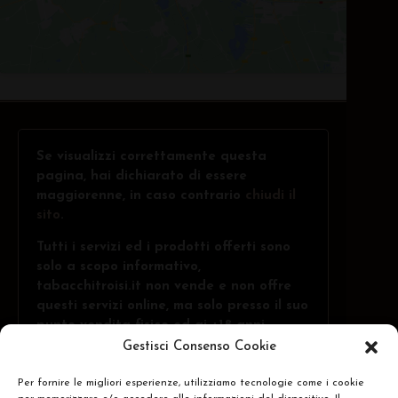
Se visualizzi correttamente questa
pagina, hai dichiarato di essere
maggiorenne, in caso contrario
chiudi il
sito
.
Tutti i servizi ed i prodotti offerti sono
solo a scopo informativo,
tabacchitroisi.it non vende e non offre
questi servizi online, ma solo presso il suo
punto vendita fisico ed ai +18 anni.
Gestisci Consenso Cookie
Per fornire le migliori esperienze, utilizziamo tecnologie come i cookie
Troisi Osvaldo • Via Belvedere, 1 - 84091 -