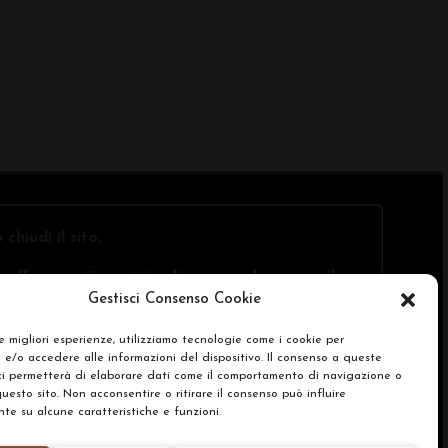
o
chiudi il sito
.
offre questi servizi online, ma solo presso il
Gestisci Consenso Cookie
le migliori esperienze, utilizziamo tecnologie come i cookie per
e/o accedere alle informazioni del dispositivo. Il consenso a queste
SA)
ci permetterà di elaborare dati come il comportamento di navigazione o
questo sito. Non acconsentire o ritirare il consenso può influire
e su alcune caratteristiche e funzioni.
renze Cookie Policy