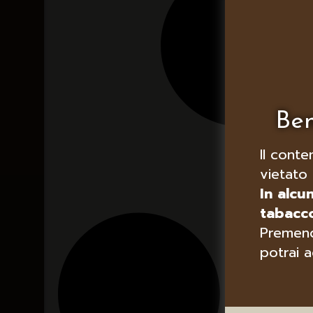
Ben
Il conte
vietato 
In alcu
tabacco
Premend
potrai a