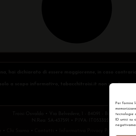
na, hai dichiarato di essere maggiorenne, in caso contrari
o solo a scopo informativo, tabacchitroisi.it non vende e non 
Per fornire 
memorizzare 
Troisi Osvaldo • Via Belvedere, 1 - 84091 - Battipaglia (
tecnologie 
ID unici su 
N.Rea: SA-437591 • P.IVA: IT05332240653
negativament
e
•
Chi Siamo
•
Contatti
•
Informativa Privacy Policy
•
Prefe