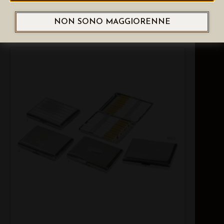
LUBINSKI VERNAZZA ACCENDINO
PER SIGARETTE, VARI COLORI
NON SONO MAGGIORENNE