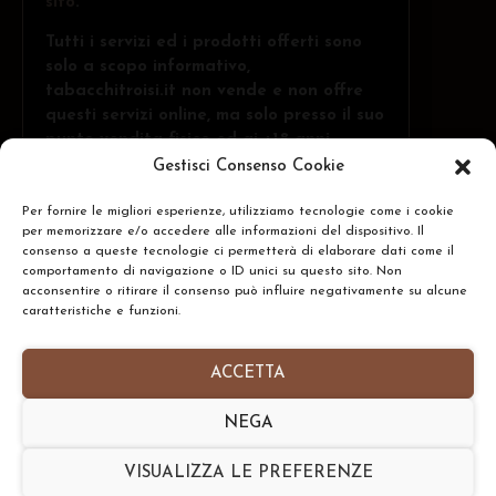
sito
.
Tutti i servizi ed i prodotti offerti sono
solo a scopo informativo,
tabacchitroisi.it non vende e non offre
questi servizi online, ma solo presso il suo
punto vendita fisico ed ai +18 anni.
Gestisci Consenso Cookie
Per fornire le migliori esperienze, utilizziamo tecnologie come i cookie
Troisi Osvaldo • Via Belvedere, 1 - 84091 -
per memorizzare e/o accedere alle informazioni del dispositivo. Il
Battipaglia (SA)
CERCA
consenso a queste tecnologie ci permetterà di elaborare dati come il
comportamento di navigazione o ID unici su questo sito. Non
N.Rea: SA-437591 • P.IVA: IT05332240653
acconsentire o ritirare il consenso può influire negativamente su alcune
caratteristiche e funzioni.
Homepage
•
Chi Siamo
•
Contatti
•
Informativa
Privacy Policy
•
Preferenze Cookie Policy
ACCETTA
Copyright © 2026- tabacchitroisi.it. Tutti i diritti
NEGA
riservati. • Consulting by
TribAgency
VISUALIZZA LE PREFERENZE