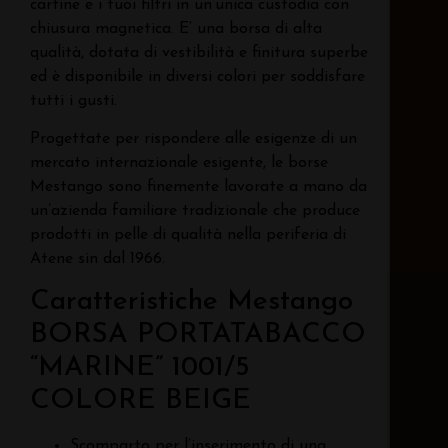
cartine e i tuoi filtri in un’unica custodia con
chiusura magnetica. E’ una borsa di alta
qualità, dotata di vestibilità e finitura superbe
ed è disponibile in diversi colori per soddisfare
tutti i gusti.
Progettate per rispondere alle esigenze di un
mercato internazionale esigente, le borse
Mestango sono finemente lavorate a mano da
un’azienda familiare tradizionale che produce
prodotti in pelle di qualità nella periferia di
Atene sin dal 1966.
Caratteristiche Mestango
BORSA PORTATABACCO
“MARINE” 1001/5
COLORE BEIGE
Scomparto per l’inserimento di una