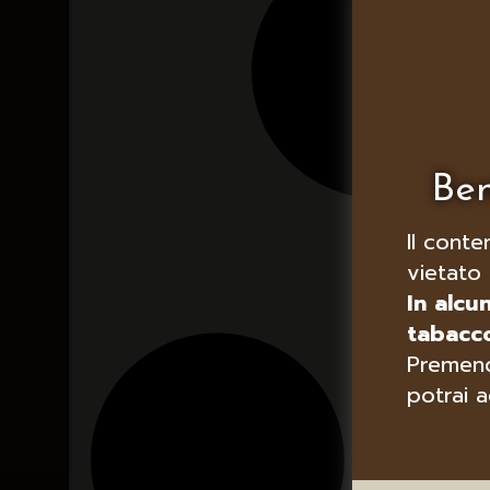
Ben
Il conte
vietato 
In alcu
tabacco
Premend
potrai a