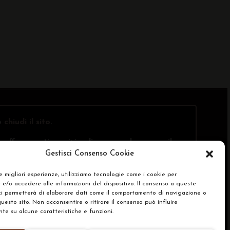
o
chiudi il sito
.
offre questi servizi online, ma solo presso il
Gestisci Consenso Cookie
le migliori esperienze, utilizziamo tecnologie come i cookie per
e/o accedere alle informazioni del dispositivo. Il consenso a queste
SA)
ci permetterà di elaborare dati come il comportamento di navigazione o
questo sito. Non acconsentire o ritirare il consenso può influire
e su alcune caratteristiche e funzioni.
renze Cookie Policy