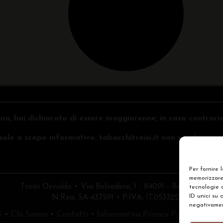
na, hai dichiarato di essere maggiorenne, in caso contrari
o solo a scopo informativo, tabacchitroisi.it non vende e non 
Per fornire 
memorizzare 
Troisi Osvaldo • Via Belvedere, 1 - 84091 - Battipaglia (
tecnologie 
ID unici su 
N.Rea: SA-437591 • P.IVA: IT05332240653
negativament
e
•
Chi Siamo
•
Contatti
•
Informativa Privacy Policy
•
Prefe